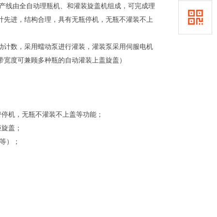
该生产线由全自动理瓶机、和灌装旋盖机组成，可完成理
计先进，结构合理，具有无瓶停机，无瓶不灌装不上
动计数，采用蠕动泵进行灌装，灌装泵采用伺服电机
带宽度可兼顾多种瓶的自动灌装上盖旋盖）
警停机，无瓶不灌装不上盖等功能；
矩旋盖；
泵等）；