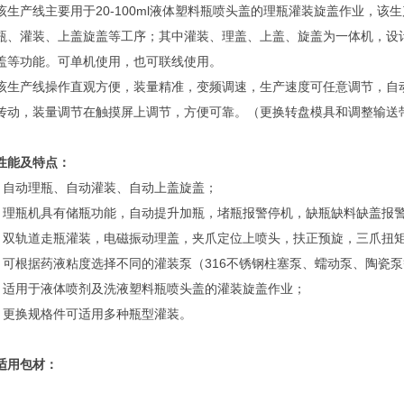
该生产线主要用于20-100ml液体塑料瓶喷头盖的理瓶灌装旋盖作业，
瓶、灌装、上盖旋盖等工序；其中灌装、理盖、上盖、旋盖为一体机，设
盖等功能。可单机使用，也可联线使用。
该生产线操作直观方便，装量精准，变频调速，生产速度可任意调节，自
传动，装量调节在触摸屏上调节，方便可靠。（更换转盘模具和调整输送
性能及特点：
· 自动理瓶、自动灌装、自动上盖旋盖；
· 理瓶机具有储瓶功能，自动提升加瓶，堵瓶报警停机，缺瓶缺料缺盖报
· 双轨道走瓶灌装，电磁振动理盖，夹爪定位上喷头，扶正预旋，三爪扭
· 可根据药液粘度选择不同的灌装泵（316不锈钢柱塞泵、蠕动泵、陶瓷
· 适用于液体喷剂及洗液塑料瓶喷头盖的灌装旋盖作业；
· 更换规格件可适用多种瓶型灌装。
适用包材：