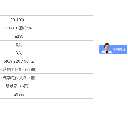
20-100ml
80~100瓶/分钟
±1%
6头
3头
5KW 220V 50HZ
三爪磁力扭矩（可调）
气动定位夹爪上盖
蠕动泵（6泵）
≥99%